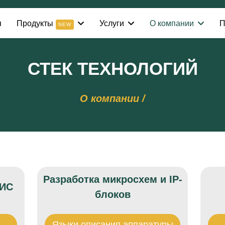
я
Продукты
Услуги
О компании
П
NEW
СТЕК ТЕХНОЛОГИЙ
О компании /
Разработка микросхем и IP-
ЛИС
блоков
Языки описания аппаратуры