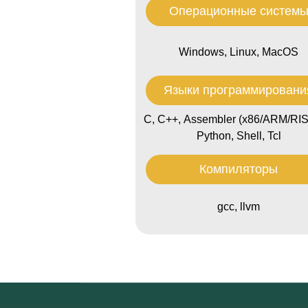
Операционные систем
Windows, Linux, MacOS
Языки программировани
С, С++, Assembler (x86/ARM/RIS
Python, Shell, Tcl
Компиляторы
gcc, llvm