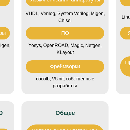
VHDL, Verilog, System Verilog, Migen,
Lin
Chisel
уры
ПО
igen,
Yosys, OpenROAD, Magic, Netgen,
KLayout
П
Фреймворки
cocotb, VUnit, собственные
разработки
О
Общее