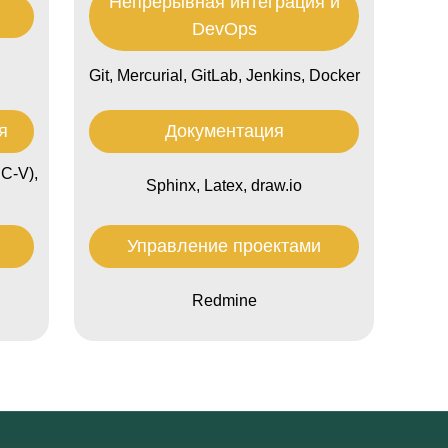
Непрерывная интеграция и
ы
DevOps
Git, Mercurial, GitLab, Jenkins, Docker
я
Документация
C-V),
Sphinx, Latex, draw.io
Управление проектами
Redmine