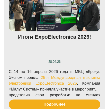
Итоги ExpoElectronica 2026!
28.04.26
С 14 по 16 апреля 2026 года в МВЦ «Крокус
Экспо» прошла
28-я Международная выставка
электроники ExpoElectronica 2026
. Компания
«Мальт Систем» приняла участие в мероприятии,
представив свои разработки на стендах
компаний-партнеров:
ГК Научное
Подробнее
оборудование
и
компании Акметрон
.