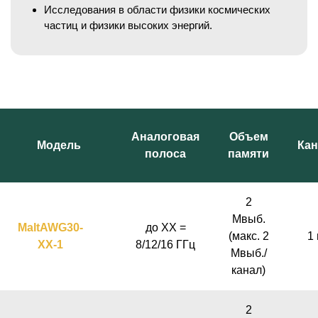
Исследования в области физики космических
частиц и физики высоких энергий.
Аналоговая
Объем
Модель
Ка
полоса
памяти
2
Мвыб.
MaltAWG30-
до XX =
(макс. 2
1 
XX-1
8/12/16 ГГц
Мвыб./
канал)
2