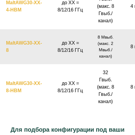
MaltAWG30-XX-
до XX =
(макс. 8
4 
4-HBM
8/12/16 ГГц
Гвыб./
канал)
8 Мвыб.
MaltAWG30-XX-
до XX =
(макс. 2
8 
Мвыб./
8
8/12/16 ГГц
канал)
32
Гвыб.
MaltAWG30-XX-
до XX =
(макс. 8
8 
8-HBM
8/12/16 ГГц
Гвыб./
канал)
Для подбора конфигурации под ваши