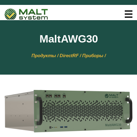
MaltAWG30
Продукты / DirectRF / Приборы /