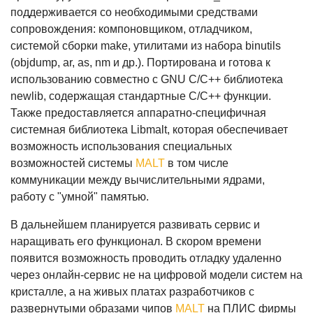
поддерживается со необходимыми средствами
сопровождения: компоновщиком, отладчиком,
системой сборки make, утилитами из набора binutils
(objdump, ar, as, nm и др.). Портирована и готова к
использованию совместно с GNU C/C++ библиотека
newlib, содержащая стандартные C/C++ функции.
Также предоставляется аппаратно-специфичная
системная библиотека Libmalt, которая обеспечивает
возможность использования специальных
возможностей системы
MALT
в том числе
коммуникации между вычислительными ядрами,
работу с "умной" памятью.
В дальнейшем планируется развивать сервис и
наращивать его функционал. В скором времени
появится возможность проводить отладку удаленно
через онлайн-сервис не на цифровой модели систем на
кристалле, а на живых платах разработчиков с
развернутыми образами чипов
MALT
на ПЛИС фирмы